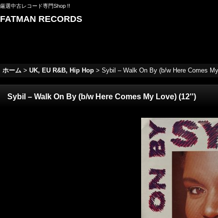
厳選中古レコード専門Shop !!
FATMAN RECORDS
ホーム
>
UK, EU R&B, Hip Hop
>
Sybil ‎– Walk On By (b/w Here Comes My 
Sybil ‎– Walk On By (b/w Here Comes My Love) (12'')