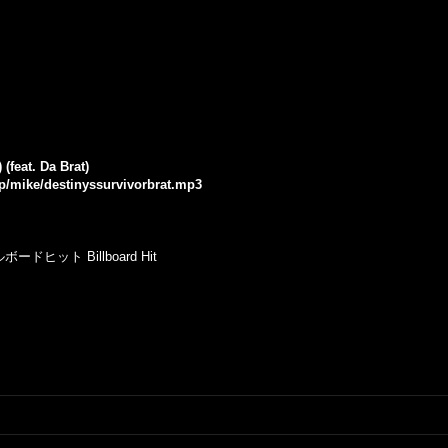
(feat. Da Brat)
jp/mike/destinyssurvivorbrat.mp3
ット Billboard Hit