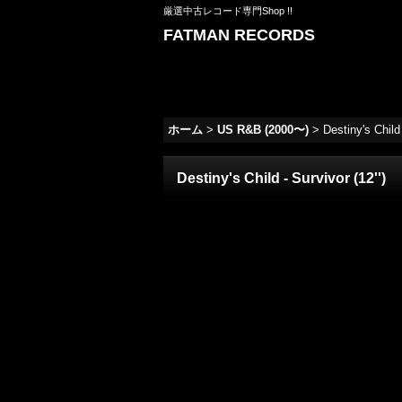
厳選中古レコード専門Shop !!
FATMAN RECORDS
ホーム
>
US R&B (2000〜)
>
Destiny's Child 
Destiny's Child - Survivor (12'')