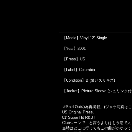
【Media】Vinyl 12'' Single
【Year】2001
【Press】US
【Label】Columbia
【Condition】B (薄いスリキズ)
【Jacket】Picture Sleeve (シュリンク
※Sold Out
の為再掲載。
(
ジャケ写真はこ
US Original Press.
01' Super Hit R&B !!
Club
シーンで、と言うよりはもう巷で大
当時はどこに行ってもこの曲がかかって