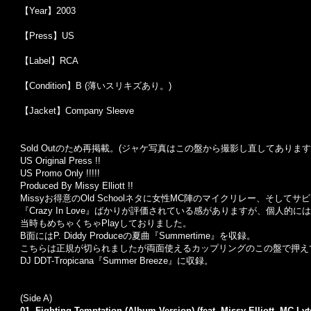
【Year】2003
【Press】US
【Label】RCA
【Condition】B (薄いスリキズあり。)
【Jacket】Company Sleeve
Sold Outのため再掲載。(ジャケ写真はこの盤から撮影し直してあります
US Original Press !!
US Promo Only !!!!!
Produced By Missy Elliott !!
Missyお得意のOld Schoolネタに女性MC陣のマイクリレー、そして
『Crazy In Love』ばかりが評価されている感がありますが、個人的
当時もめちゃくちゃPlayしておりました。
B面にはP. Diddy Produceの夏曲『Summertime』を収録。
こちらは正規が切られましたが両面使えるカップリングのこの盤で押え
DJ DDT-Tropicana『Summer Breeze』に収録。
(Side A)
01. Fighting Temptation (Album Version) (feat. Missy Elliott, MC Lyt