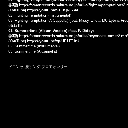
(試聴)
http://fatmanrecords.sakura.ne.jp/mike/fightingtemptations2
(YouTube)
https://youtu.be/S1EKjRljZ44
02. Fighting Temptation (Instrumental)
03. Fighting Temptation (A Cappella) (feat. Missy Elliott, MC Lyte & Free
(Side B)
01. Summertime (Album Version) (feat. P. Diddy)
(試聴)
http://fatmanrecords.sakura.ne.jp/mike/beyoncesummer2.mp
(YouTube)
https://youtu.be/xp-UE1TT1rU
02. Summertime (Instrumental)
03. Summertime (A Cappella)
ビヨンセ 夏ソング プロモオンリー