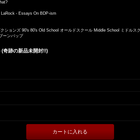
hat?
tt LaRock - Essays On BDP-ism
90's 80's Old School オールドスクール Middle School ミドル
ap ブーンバップ
2LP) (奇跡の新品未開封!!)