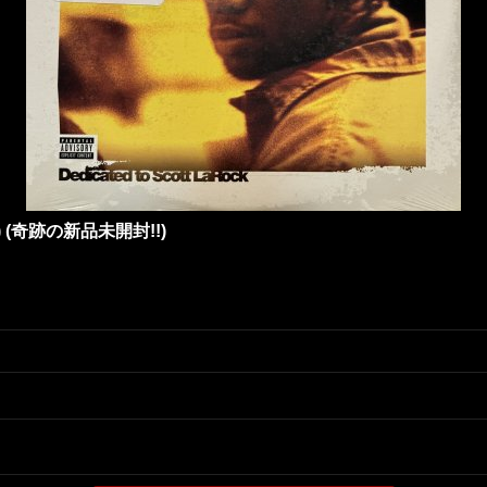
2LP) (奇跡の新品未開封!!)