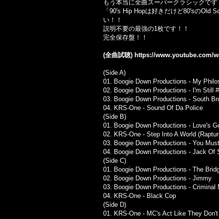
もう本当に全曲スーパークラシックです
「90's Hip Hopは好きだけど80
い！！
説明不要の最強の1枚です！！
完全保存盤！！
(全曲試聴)
https://www.youtube.com
(Side A)
01. Boogie Down Productions - My Phil
02. Boogie Down Productions - I'm Still 
03. Boogie Down Productions - South Br
04. KRS-One - Sound Of Da Police
(Side B)
01. Boogie Down Productions - Love's Go
02. KRS-One - Step Into A World (Rapture
03. Boogie Down Productions - You Must
04. Boogie Down Productions - Jack Of
(Side C)
01. Boogie Down Productions - The Brid
02. Boogie Down Productions - Jimmy
03. Boogie Down Productions - Criminal
04. KRS-One - Black Cop
(Side D)
01. KRS-One - MC's Act Like They Don'