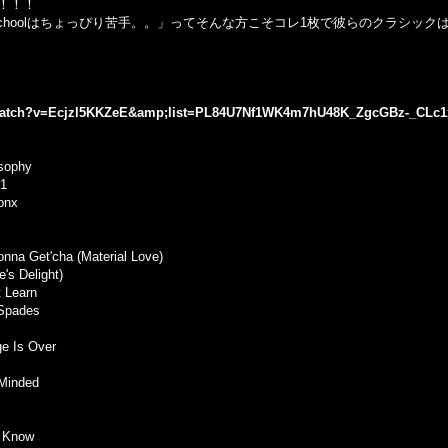
！！！
'sのOld Schoolはちょっぴり苦手。。」ってそんな方こそコレ1枚で彼らのクラ
/watch?v=Ecjzl5KKZeE&amp;list=PL84U7Nf1WK4m7hU48K_ZgcGBz-_CLc
osophy
#1
onx
nna Get'cha (Material Love)
's Delight)
 Learn
 Spades
ge Is Over
 Minded
t Know