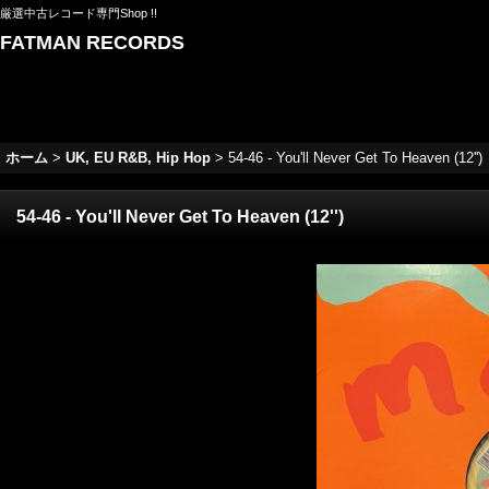
厳選中古レコード専門Shop !!
FATMAN RECORDS
ホーム
>
UK, EU R&B, Hip Hop
>
54-46 - You'll Never Get To Heaven (12'')
54-46 - You'll Never Get To Heaven (12'')