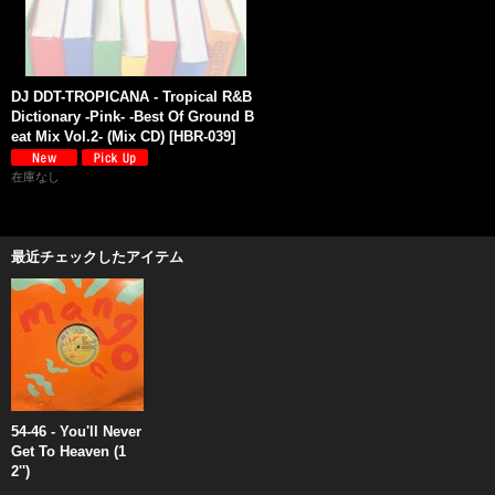
DJ DDT-TROPICANA - Tropical R&B
Dictionary -Pink- -Best Of Ground B
eat Mix Vol.2- (Mix CD)
[
HBR-039
]
在庫なし
最近チェックしたアイテム
54-46 - You'll Never
Get To Heaven (1
2'')