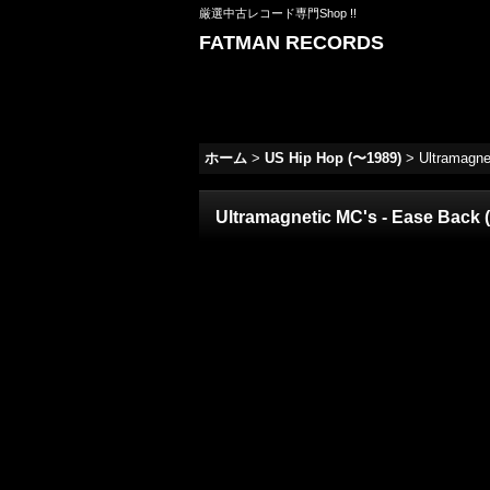
厳選中古レコード専門Shop !!
FATMAN RECORDS
ホーム
>
US Hip Hop (〜1989)
>
Ultramagnet
Ultramagnetic MC's - Ease Back (1