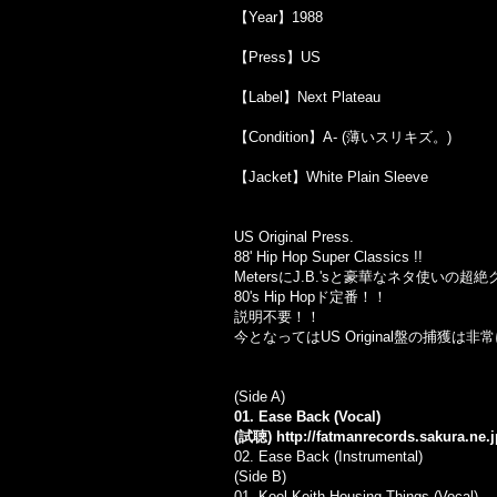
【Year】1988
【Press】US
【Label】Next Plateau
【Condition】A- (薄いスリキズ。)
【Jacket】White Plain Sleeve
US Original Press.
88' Hip Hop Super Classics !!
MetersにJ.B.'sと豪華なネタ使いの
80's Hip Hopド定番！！
説明不要！！
今となってはUS Original盤の捕獲は
(Side A)
01. Ease Back (Vocal)
(試聴)
http://fatmanrecords.sakura.ne.
02. Ease Back (Instrumental)
(Side B)
01. Kool Keith Housing Things (Vocal)