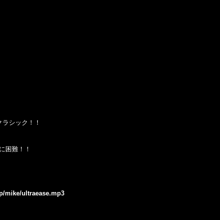
超絶クラシック！！
非常に困難！！
jp/mike/ultraease.mp3