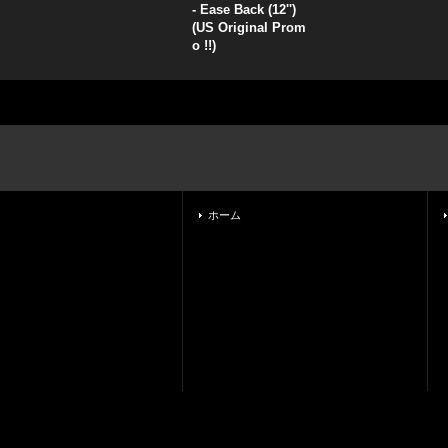
- Ease Back (12'')
(US Original Prom
o !!)
ホーム