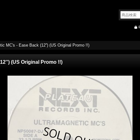
ic MC's - Ease Back (12'') (US Original Promo !!)
2'') (US Original Promo !!)