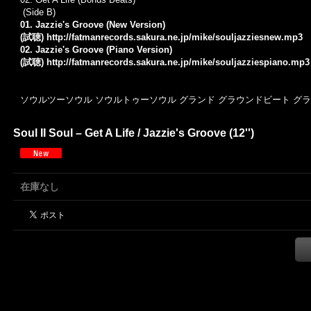
(Side B)
01. Jazzie's Groove (New Version)
(試聴)
http://fatmanrecords.sakura.ne.jp/mike/souljazziesnew.mp3
02. Jazzie's Groove (Piano Version)
(試聴)
http://fatmanrecords.sakura.ne.jp/mike/souljazziespiano.mp3
ソウルツーソウル ソウルトゥーソウル グランド グラウンドビート グ
Soul II Soul – Get A Life / Jazzie's Groove (12'')
在庫なし