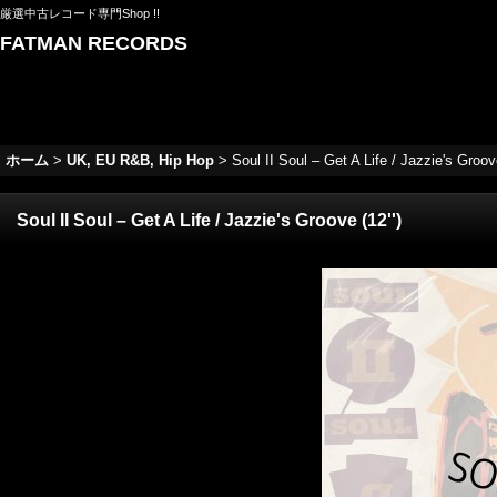
厳選中古レコード専門Shop !!
FATMAN RECORDS
ホーム
>
UK, EU R&B, Hip Hop
>
Soul II Soul – Get A Life / Jazzie's Groove
Soul II Soul – Get A Life / Jazzie's Groove (12'')