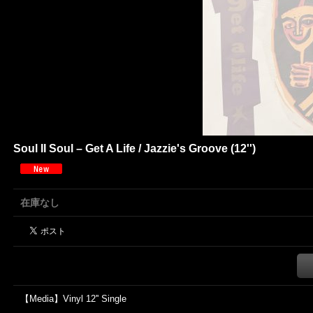
Soul II Soul – Get A Life / Jazzie's Groove (12'')
在庫なし
【Media】Vinyl 12'' Single