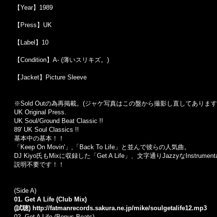
【Year】1989
【Press】UK
【Label】10
【Condition】A- (薄いスリキズ。)
【Jacket】Picture Sleeve
※Sold Out
の為再掲載。
(
ジャケ写真はこの盤から撮影し直してあります
UK Original Press.
UK Soul/Ground Beat Classic !!
89' UK Soul Classics !!
基本中の基本！！
「Keep On Movin'」,「Back To Life」と並んで彼らの人気曲。
DJ Kiyo氏もMixに収録した「Get A Life」、文字通りJazzyなInstrume
説明不要です！！
(Side A)
01. Get A Life (Club Mix)
(試聴)
http://fatmanrecords.sakura.ne.jp/mike/soulgetalife12.mp3
02.
Get A Life (Bonus Beats)