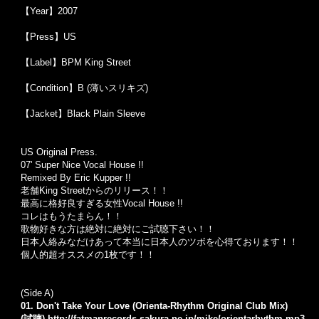
【Year】2007
【Press】US
【Label】BPM King Street
【Condition】B (薄いスリキズ)
【Jacket】Black Plain Sleeve
US Original Press.
07' Super Nice Vocal House !!
Remixed By Eric Kupper !!
老舗King Streetからのリリース！！
最高に格好良すぎる女性Vocal House !!
コレはもうたまらん！！
歌物好きな方は絶対に絶対にご試聴下さい！！
日本人絡みなだけあって本当に日本人のツボを心得ております！！
個人的超オススメの1枚です！！
(Side A)
01. Don't Take Your Love (Orienta-Rhythm Original Club Mix)
(試聴)
http://fatmanrecords.sakura.ne.jp/mike/orientarhythm.mp3