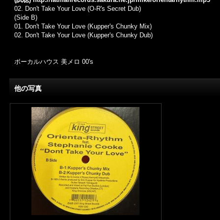
02. Don't Take Your Love (O-R's Secret Dub)
(Side B)
01. Don't Take Your Love (Kupper's Chunky Mix)
02. Don't Take Your Love (Kupper's Chunky Dub)
ボーカルハウス 美メロ 00's
他の写真