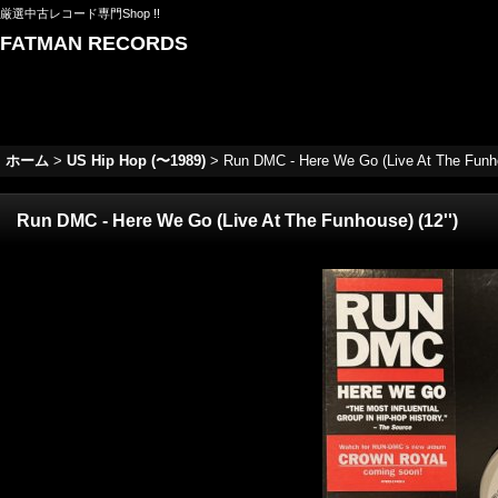
厳選中古レコード専門Shop !!
FATMAN RECORDS
ホーム
>
US Hip Hop (〜1989)
>
Run DMC - Here We Go (Live At The Funhou
Run DMC - Here We Go (Live At The Funhouse) (12'')