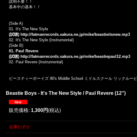
説明不要！！
基本中の基本！！
(Side A)
01. It's The New Style
(試聴)
http://fatmanrecords.sakura.ne.jp/mike/beastieitsnew.mp3
02. It's The New Style (Instrumental)
(Side B)
01. Paul Revere
(試聴)
http://fatmanrecords.sakura.ne.jp/mike/beastiepaul12.mp3
02. Paul Revere (Instrumental)
ビースティーボーイズ 90's Middle School ミドルスクール リックルー
Beastie Boys - It's The New Style / Paul Revere (12'')
販売価格
:
1,300円
(税込)
在庫わずか