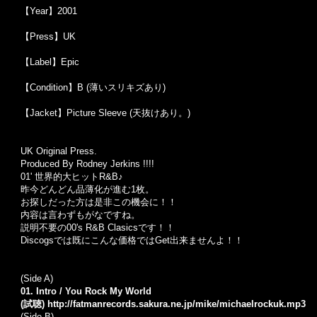
【Year】2001
【Press】UK
【Label】Epic
【Condition】B (薄いスリキズあり)
【Jacket】Picture Sleeve (天抜けあり。)
UK Original Press.
Produced By Rodney Jerkins !!!!
01' 世界的大ヒットR&B♪
昨今どんどん品薄化が進む1枚。
お探しだった方は是非この機会に！！
内容は言わずもがなですね。
説明不要の00's R&B Clasicsです！！
Discogsでは既にこんな価格ではGet出来ませんよ！！
(Side A)
01. Intro / You Rock My World
(試聴)
http://fatmanrecords.sakura.ne.jp/mike/michaelrockuk.mp3
(Side B)