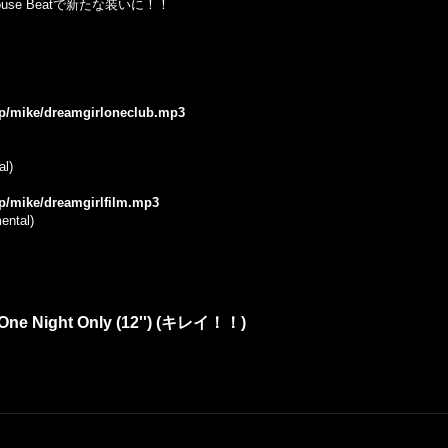
House Beatで新たな装いに！！
.jp/mike/dreamgirloneclub.mp3
al)
jp/mike/dreamgirlfilm.mp3
ental)
One Night Only (12'') (キレイ！！)