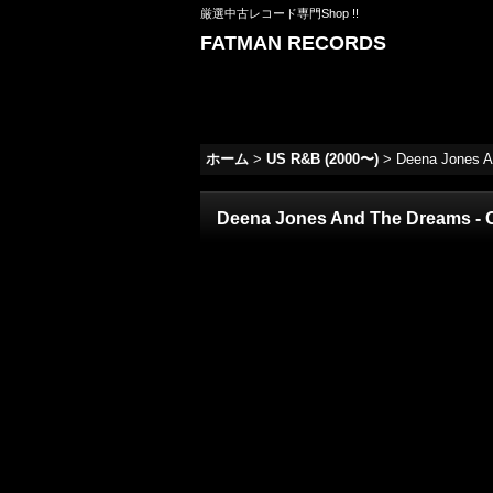
厳選中古レコード専門Shop !!
FATMAN RECORDS
ホーム
>
US R&B (2000〜)
>
Deena Jones A
Deena Jones And The Dreams - 