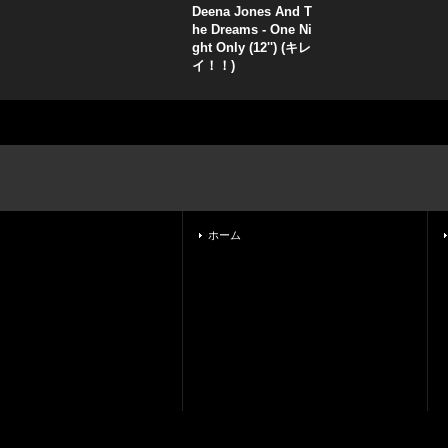
Deena Jones And T
he Dreams - One Ni
ght Only (12'') (キレ
イ！！)
ホーム