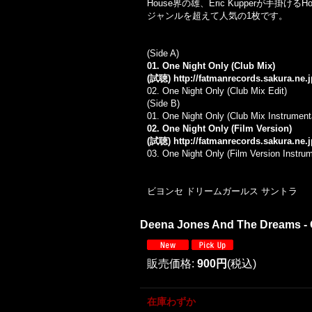
House界の雄、Eric Kupperが手掛ける
ジャンルを超えて人気の1枚です。
(Side A)
01. One Night Only (Club Mix)
(試聴)
http://fatmanrecords.sakura.ne
02. One Night Only (Club Mix Edit)
(Side B)
01. One Night Only (Club Mix Instrument
02. One Night Only (Film Version)
(試聴)
http://fatmanrecords.sakura.ne.
03. One Night Only (Film Version Instrum
ビヨンセ ドリームガールス サントラ
Deena Jones And The Dreams - 
販売価格
:
900円
(税込)
在庫わずか