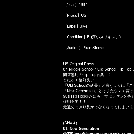
【Year】1987
【Press】US
【Label】Jive
【Condition】B (薄いスリキズ。)
【Jacket】Plain Sleeve
US Original Press.
87' Middle School / Old School Hip Hop C
問答無用のHip Hop古典！！
とにかく格好良い！！
「Old Schoolの延長」と言うよりは「
「New Generation」とはまたウマく
90's Hip Hop好きにも非常にファンの
説明不要！！
最近めっきり見かけなくなってしまいま
(Side A)
01. New Generation
(試聴)
http://fatmanrecords.sakura.ne