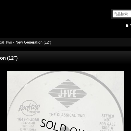
al Two - New Generation (12'')
n (12'')