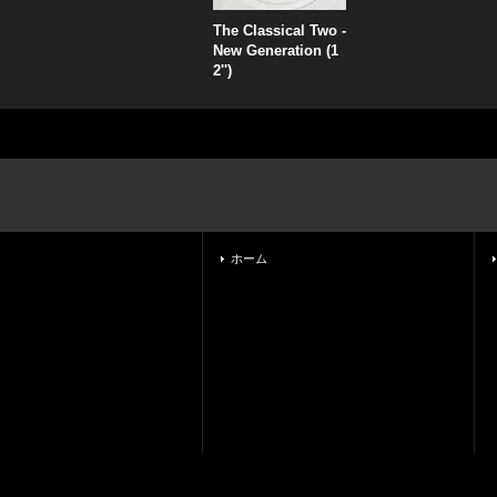
The Classical Two -
New Generation (1
2'')
ホーム