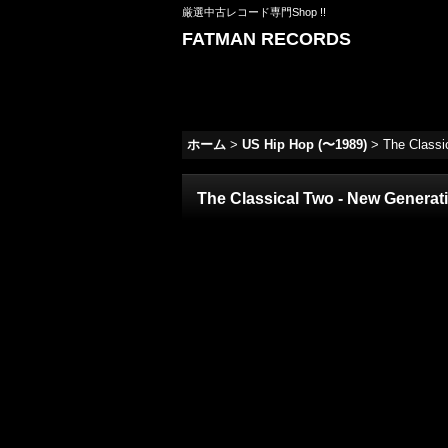
厳選中古レコード専門Shop !!
FATMAN RECORDS
ホーム
>
US Hip Hop (〜1989)
>
The Classic
The Classical Two - New Generatio