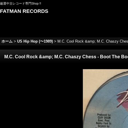
厳選中古レコード専門Shop !!
FATMAN RECORDS
ホーム
>
US Hip Hop (〜1989)
>
M.C. Cool Rock &amp; M.C. Chaszy Chess 
M.C. Cool Rock &amp; M.C. Chaszy Chess - Boot The Boot