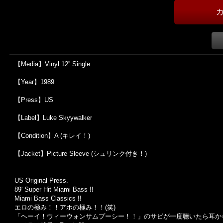
【Media】Vinyl 12'' Single
【Year】1989
【Press】US
【Label】Luke Skyywalker
【Condition】A (キレイ！)
【Jacket】Picture Sleeve (シュリンク付き！)
US Original Press.
89' Super Hit Miami Bass !!
Miami Bass Classics !!
エロの極み！！アホの極み！！
(
笑
)
「ヘーイ！ウィーウォンサムプーシー！！」のサビが一度聴いたら耳か