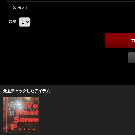
数量
:
最近チェックしたアイテム