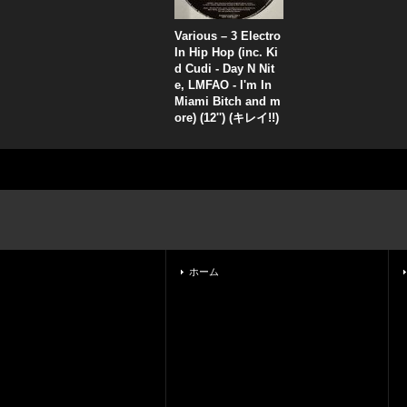
Various – 3 Electro
In Hip Hop (inc. Ki
d Cudi - Day N Nit
e, LMFAO - I'm In
Miami Bitch and m
ore) (12'') (キレイ!!)
ホーム