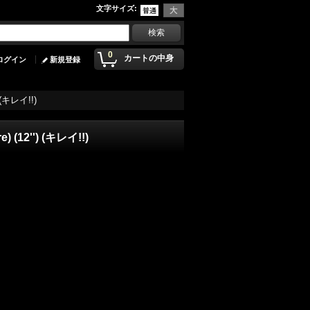
文字サイズ
:
0
カートの中身
ログイン
新規登録
') (キレイ!!)
re) (12'') (キレイ!!)