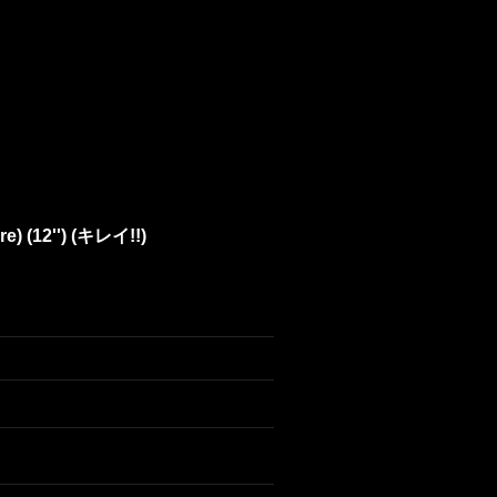
re) (12'') (キレイ!!)