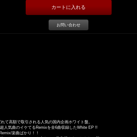
お問い合わせ
んて呼ばれて高額で取引される人気の国内企画ホワイト盤。
Mの超人気曲のイケてるRemixを全6曲収録したWhite EP !!
mix/楽曲ばかり！！