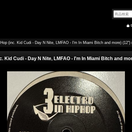
p Hop (inc. Kid Cudi - Day N Nite, LMFAO - I'm In Miami Bitch and more) (12'
nc. Kid Cudi - Day N Nite, LMFAO - I'm In Miami Bitch and mo