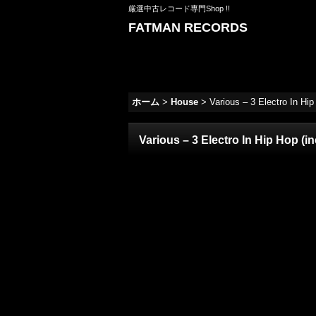
厳選中古レコード専門Shop !!
FATMAN RECORDS
ホーム
>
House
>
Various – 3 Electro In Hi
Various – 3 Electro In Hip Hop (i