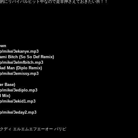
界的にリバイバルヒット中なので是非押さえておきたい所！！
own
.jp/mike/3ekanye.mp3
iami Bitch (So So Def Remix)
jp/mike/3elmfbitch.mp3
- Bad Man (Diplo Remix)
.jp/mike/3emissy.mp3
er Base)
jp/mike/3ediplo.mp3
d Mix)
jp/mike/3ekid1.mp3
.jp/mike/3eday2.mp3
ドクディ エルエムエフエーオー パリピ