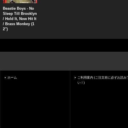
Beastie Boys - No
Sleep Till Brooklyn
/ Hold It, Now Hit It
/ Brass Monkey (1
2'')
ホーム
ご利用案内 (ご注文前に必ずお読み
い！)