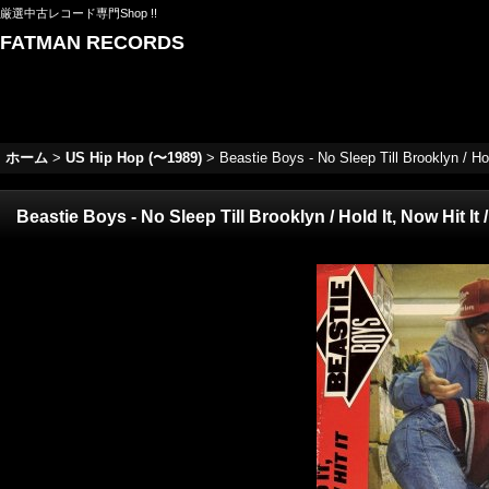
厳選中古レコード専門Shop !!
FATMAN RECORDS
ホーム
>
US Hip Hop (〜1989)
>
Beastie Boys - No Sleep Till Brooklyn / Hol
Beastie Boys - No Sleep Till Brooklyn / Hold It, Now Hit It