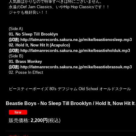
人気曲ばかりなので特筆すべきは特にございません。
永遠のDef Jam Classics、いやHip Hop Classicsです！！
ジャケも格好良い！！
(Side A)
01. No Sleep Till Brooklyn
(試聴)
http://fatmanrecords.sakura.ne.jp/mike/beastienosleep.mp3
02. Hold It, Now Hit It (Acapulco)
(試聴)
http://fatmanrecords.sakura.ne.jp/mike/beastieholduk.mp3
(Side B)
01. Brass Monkey
(試聴)
http://fatmanrecords.sakura.ne.jp/mike/beastiebrassuk.mp3
02. Posse In Effect
ビースティーボーイズ 80's デフジャム Old School オールドスクール
Beastie Boys - No Sleep Till Brooklyn / Hold It, Now Hit It
販売価格
:
2,200円
(税込)