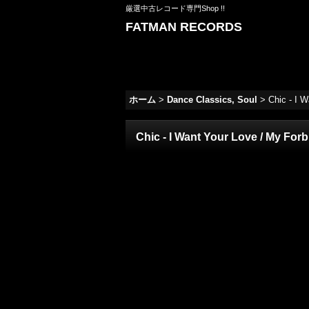
厳選中古レコード専門Shop !!
FATMAN RECORDS
ホーム
>
Dance Classics, Soul
>
Chic - I W
Chic - I Want Your Love / My Forb