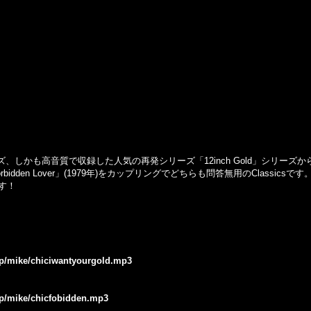
ズ、しかも高音質で収録した人気の再発シリーズ「
12inch Gold
」シリーズか
rbidden Lover
」
(1979
年
)
をカップリングでどちらも問答無用の
Classics
です
す！
.jp/mike/chiciwantyourgold.mp3
.jp/mike/chicfobidden.mp3