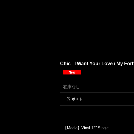
Chic - I Want Your Love / My Forb
在庫なし
【Media】Vinyl 12'' Single