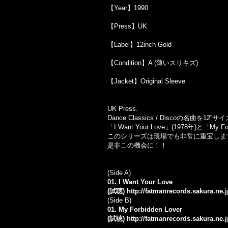
【Year】1990
【Press】UK
【Label】12inch Gold
【Condition】A (薄いスリキズ)
【Jacket】Original Sleeve
UK Press.
Dance Classics / Disco
の名曲を
12''
サイ
「
I Want Your Love
」
(1978
年
)
と「
My Fo
このシリーズは現場でも非常に重宝しま
是非この機会に！！
(Side A)
01. I Want Your Love
(試聴)
http://fatmanrecords.sakura.ne
(Side B)
01. My Forbidden Lover
(試聴)
http://fatmanrecords.sakura.ne