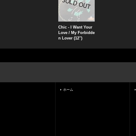
Chic - I Want Your
Love / My Forbidde
n Lover (12'')
ホーム