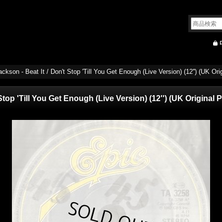
ckson - Beat It / Don't Stop 'Till You Get Enough (Live Version) (12'') (UK Orig
Stop 'Till You Get Enough (Live Version) (12'') (UK Original P