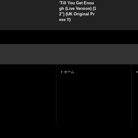
'Till You Get Enou
gh (Live Version) (1
2'') (UK Original Pr
ess !!)
ホーム