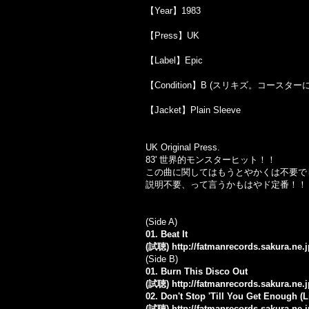
【Year】1983
【Press】UK
【Label】Epic
【Condition】B (スリキズ。コース
【Jacket】Plain Sleeve
UK Original Press.
83' 世界的モンスターヒット！！
この曲に関してはもうとやかくは不要で
説明不要、って言うかもはやド定番！！
(Side A)
01. Beat It
(試聴)
http://fatmanrecords.sakura.ne
(Side B)
01. Burn This Disco Out
(試聴)
http://fatmanrecords.sakura.ne
02. Don't Stop 'Till You Get Enough (L
(試聴)
http://fatmanrecords.sakura.ne.