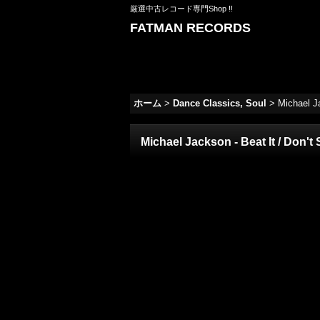
厳選中古レコード専門Shop !!
FATMAN RECORDS
ホーム
>
Dance Classics, Soul
>
Michael Ja
Michael Jackson - Beat It / Don't 