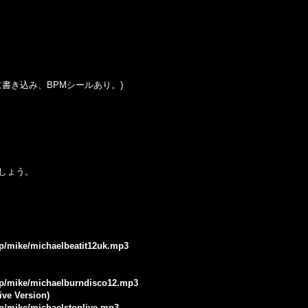
ターに書き込み、BPMシールあり。)
しょう。
.jp/mike/michaelbeatit12uk.mp3
.jp/mike/michaelburndisco12.mp3
ive Version)
jp/mike/michaelstoplive.mp3