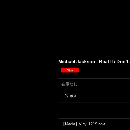
Michael Jackson - Beat It / Don't 
在庫なし
【Media】Vinyl 12'' Single