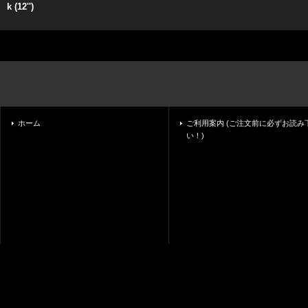
k (12'')
ホーム
ご利用案内 (ご注文前に必ずお読み
い！)