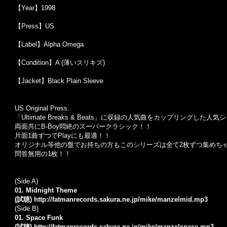
【Year】1998
【Press】US
【Label】Alpha Omega
【Condition】A (薄いスリキズ)
【Jacket】Black Plain Sleeve
US Original Press.
「Ultimate Breaks & Beats」に収録の人気曲をカップリングした人気
両面共にB-Boy悶絶のスーパークラシック！！
片面1曲ずつでPlayにも最適！！
オリジナル等他の盤でお持ちの方もこのシリーズは全て2枚ずつ集めち
問答無用の1枚！！
(Side A)
01. Midnight Theme
(試聴) http://fatmanrecords.sakura.ne.jp/mike/manzelmid.mp3
(Side B)
01. Space Funk
(試聴) http://fatmanrecords.sakura.ne.jp/mike/manzelspace.mp3