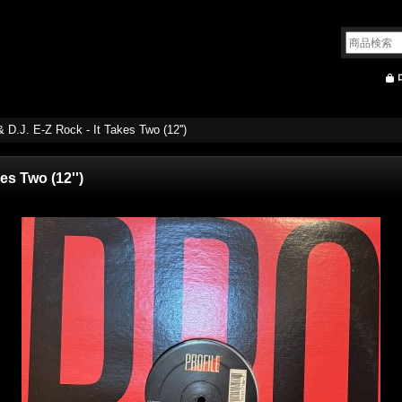
 D.J. E-Z Rock - It Takes Two (12'')
es Two (12'')