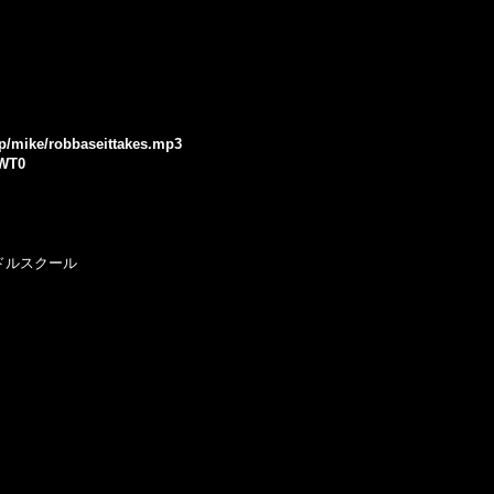
jp/mike/robbaseittakes.mp3
JWT0
ミドルスクール