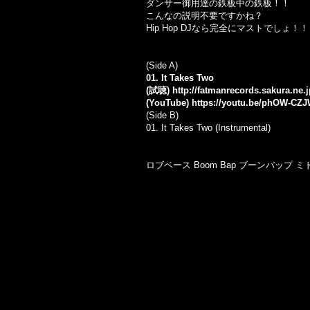
ダンサー御用達の鉄板中の鉄板！！
こんなの説明不要ですかね？
Hip Hop DJなら完全にマストでしょ！！
(Side A)
01. It Takes Two
(試聴)
http://fatmanrecords.sakura.ne.
(YouTube)
https://youtu.be/phOW-CZ
(Side B)
01.
It Takes Two (Instrumental)
ロブベース Boom Bap ブーンバップ 