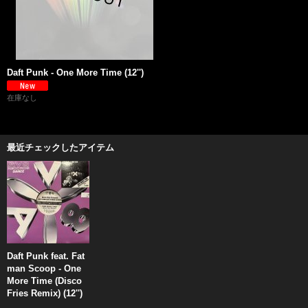
Daft Punk - One More Time (12'')
在庫なし
最近チェックしたアイテム
Daft Punk feat. Fat
man Scoop - One
More Time (Disco
Fries Remix) (12'')