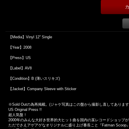
【Media】Vinyl 12'' Single
【Year】2008
【Press】US
【Label】AV8
【Condition】B (薄いスリキズ)
【Jacket】Company Sleeve with Sticker
※Sold Out
の為再掲載。
(
ジャケ写真はこの盤から撮影し直してあります
US Original Press !!
超人気盤！
2000年のみんな大好き世界的大ヒット曲を国内の某レコードショップが企
ただでさえアゲアゲなオリジナルに盛り上げ番長こと『Fatman Scoop