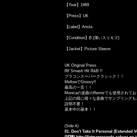
【Year】1989
【Press】UK
【Label】Arista
【Condition】B (薄いスリキズ)
【Jacket】Picture Sleeve
UK Original Press.
89' Smash Hit R&B !!
ブラコンスーパークラシック！！
Mellow
で
Groovy!!
最高の一言！！
Monica
の楽曲の
Remix
でも使用されてお
上記の様に様々な楽曲でサンプリングも
説明不要！
基本中の基本！！
(Side A)
01. Don't Take It Personal (Extended V
(試聴)
http://fatmanrecords.sakura.ne