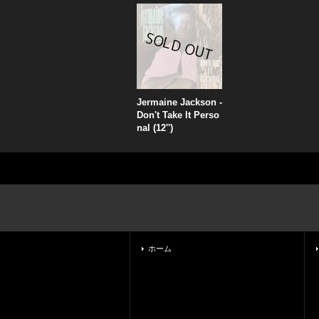
Jermaine Jackson -
Don't Take It Perso
nal (12'')
ホーム