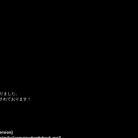
りました。
されております！
ersion)
.jp/mike/jermainedonttakeuk.mp3