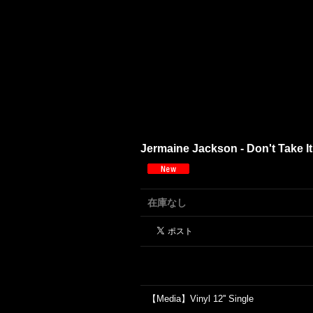
Jermaine Jackson - Don't Take It 
在庫なし
【Media】Vinyl 12'' Single