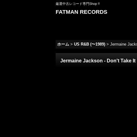
厳選中古レコード専門Shop !!
FATMAN RECORDS
ホーム
>
US R&B (〜1989)
>
Jermaine Jackso
Jermaine Jackson - Don't Take It 