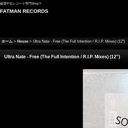
厳選中古レコード専門Shop !!
FATMAN RECORDS
ホーム
>
House
>
Ultra Nate - Free (The Full Intention / R.I.P. Mixes) (12'')
Ultra Nate - Free (The Full Intention / R.I.P. Mixes) (12'')