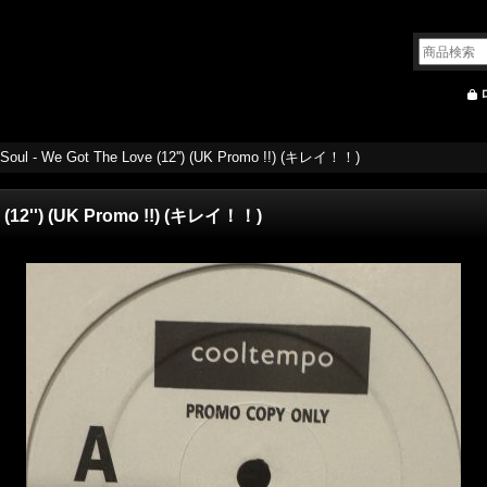
 Soul - We Got The Love (12'') (UK Promo !!) (キレイ！！)
e (12'') (UK Promo !!) (キレイ！！)