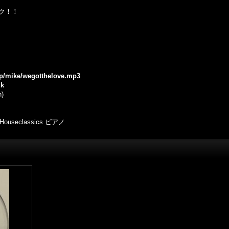
ク！！
.jp/mike/wegotthelove.mp3
Ek
n)
eclassics ピアノ