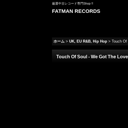
厳選中古レコード専門Shop !!
FATMAN RECORDS
ホーム
>
UK, EU R&B, Hip Hop
>
Touch Of
Touch Of Soul - We Got The Lov