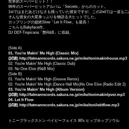
世界的スーパーヒット！！
96年のスーパーヒットアルバム「Secrets」からのカット。
1stではまだあどけなさも残っていた彼女ですが、この2ndでは一皮も二
そんな彼女の大変身っぷりを物語る大ヒットでした。
カップリングの超絶Slow「Let It Flow」も最高！
こちらもBabyface作。
DJ DDT-Tropicana「艶R&B」に収録。
(Side A)
01. You're Makin' Me High (Classic Mix)
(試聴)
http://fatmanrecords.sakura.ne.jp/mike/tonimakinhouse.mp3
02.
You're Makin' Me High (Classic Dub)
03. No One Else (R&B Mix)
(Side B)
01.
You're Makin' Me High (Groove Remix)
02. You're Makin' Me High (Dance Hall Mix)
No One Else (Radio Edit 2)
03. You're Makin' Me High (Album Version)
(試聴)
http://fatmanrecords.sakura.ne.jp/mike/tonimakinlpver.mp3
04. Let It Flow
(試聴)
http://fatmanrecords.sakura.ne.jp/mike/toniletitflow.mp3
トニーブラックストン ベイビーフェイス 90's ヒップホップソウル