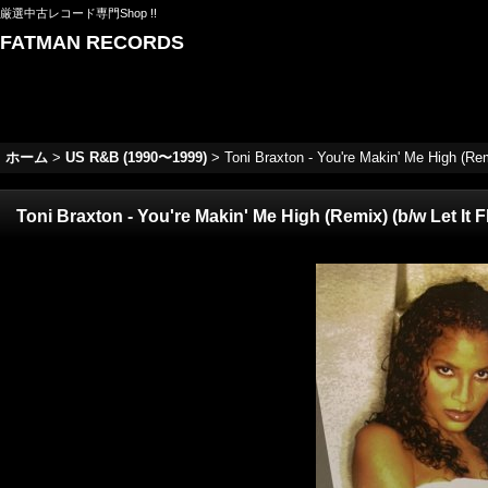
厳選中古レコード専門Shop !!
FATMAN RECORDS
ホーム
>
US R&B (1990〜1999)
>
Toni Braxton - You're Makin' Me High (
Toni Braxton - You're Makin' Me High (Remix) (b/w Let 