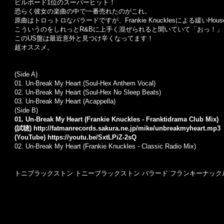
ビルボード1位のスーパーヒット！
恐らく彼女の楽曲の中で一番売れたのがこれ。
原曲はトロっトロなバラードですが、Frankie Knucklesによる緩いHous
こういうのをしれっとR&Bに上手く混ぜられると聞いていて「おっ！
このUS盤は最近意外と見つけ辛くなってます！
超オススメ。
(Side A)
01.
Un-Break My Heart (Soul-Hex Anthem Vocal)
02.
Un-Break My Heart (Soul-Hex No Sleep Beats)
03.
Un-Break My Heart (Acappella)
(Side B)
01. Un-Break My Heart (Frankie Knuckles - Franktidrama Club Mix)
(試聴)
http://fatmanrecords.sakura.ne.jp/mike/unbreakmyheart.mp3
(YouTube)
https://youtu.be/SxtLPiZ-2sQ
02.
Un-Break My Heart (Frankie Knuckles - Classic Radio Mix)
トニブラックストン トニーブラックストン バラード フランキーナックルズ