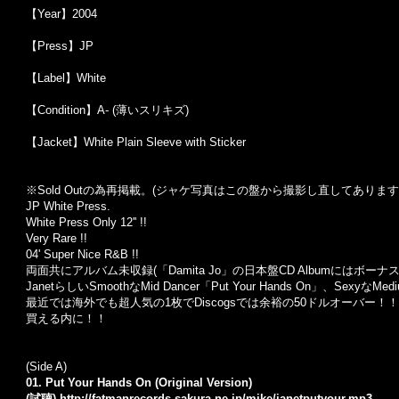
【Year】2004
【Press】JP
【Label】White
【Condition】A- (薄いスリキズ)
【Jacket】White Plain Sleeve with Sticker
※Sold Out
の為再掲載。
(
ジャケ写真はこの盤から撮影し直してあります
JP White Press.
White Press Only 12'' !!
Very Rare !!
04' Super Nice R&B !!
両面共にアルバム未収録
(
「
Damita Jo
」の日本盤
CD Album
にはボーナ
Janet
らしい
Smooth
な
Mid Dancer
「
Put Your Hands On
」、
Sexy
な
Med
最近では海外でも超人気の
1
枚で
Discogs
では余裕の
50
ドルオーバー！！
買える内に！！
(Side A)
01. Put Your Hands On (Original Version)
(試聴)
http://fatmanrecords.sakura.ne.jp/mike/janetputyour.mp3