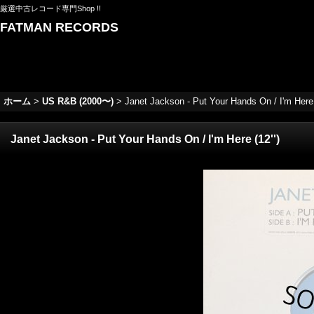
厳選中古レコード専門Shop !!
FATMAN RECORDS
ホーム
>
US R&B (2000〜)
>
Janet Jackson - Put Your Hands On / I'm Here (
Janet Jackson - Put Your Hands On / I'm Here (12'')