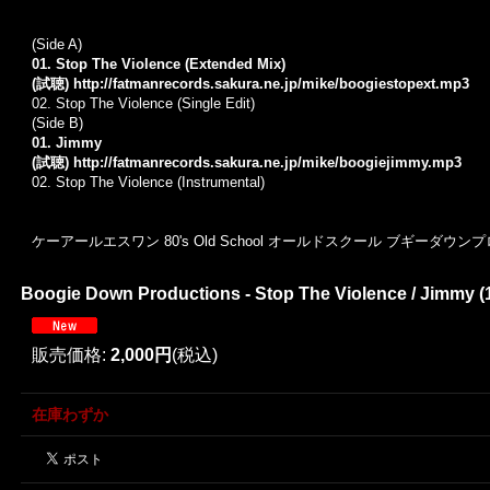
(Side A)
01. Stop The Violence (Extended Mix)
(試聴)
http://fatmanrecords.sakura.ne.jp/mike/boogiestopext.mp3
02. Stop The Violence (Single Edit)
(Side B)
01. Jimmy
(試聴)
http://fatmanrecords.sakura.ne.jp/mike/boogiejimmy.mp3
02. Stop The Violence (Instrumental)
ケーアールエスワン 80's Old School オールドスクール ブギーダウン
Boogie Down Productions - Stop The Violence / Jimmy (1
販売価格
:
2,000円
(税込)
在庫わずか