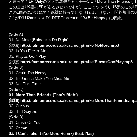
と言ってもLP Onlyの大人気激烈キャッチーC-1『More Than Friends (Th
この曲はUK盤のEPがあるみたいですが、ここはやっぱりUS盤のこのL
この1曲の為だけにでも絶対に持っていなければいけない、問答無用の00's R&B
C-1がDJ U2nomix & DJ DDT-Tropicana『R&Be Happy』に収録。
(Side A)
01. No More (Baby I'ma Do Right)
(試聴)
http://fatmanrecords.sakura.ne.jp/mike/NoMore.mp3
02. Is You Feelin' Me
03. Playas Gon' Play
(試聴)
http://fatmanrecords.sakura.ne.jp/mike/PlayasGonPlay.mp3
(Side B)
01. Gettin Too Heavy
02. I'm Gonna Make You Miss Me
03. Not This Time
(Side C)
01. More Than Friends (That's Right)
(試聴)
http://fatmanrecords.sakura.ne.jp/mike/MoreThanFriends.mp
02. Curious
03. 'Til I Say So
(Side D)
01. Crush On You
02. Ocean
03. I Can't Take It (No More Remix) (feat. Nas)