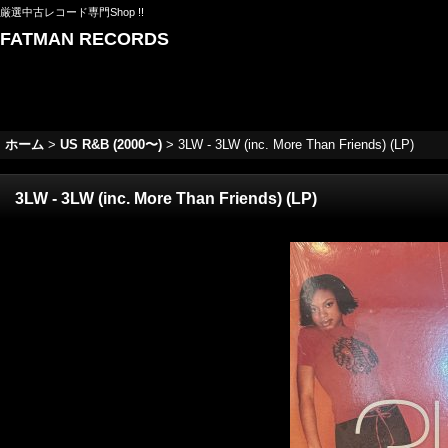
厳選中古レコード専門Shop !!
FATMAN RECORDS
ホーム
>
US R&B (2000〜)
>
3LW - 3LW (inc. More Than Friends) (LP)
3LW - 3LW (inc. More Than Friends) (LP)