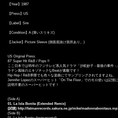
【Year】1987
【Press】US
【Label】Sire
【Condition】A (薄いスリキズ)
【Jacket】Picture Sleeve (側面底抜け箇所あり。)
US Original Press.
87' Super Hit R&B / Pops !!
ここ日本では95年のフジテレビ系人気ドラマ「沙粧妙子 - 最後の事件 
ラテン風味のエキゾチックなBeatが素敵です！
Hip Hop / R&B界隈でも色々な楽曲にてサンプリングされてますよね。
Jennifer Lopezのスーパーヒット「On The Floor」でのモロ使
説明不要のスーパーヒットです！
(Side A)
01. La Isla Bonita (Extended Remix)
(試聴)
http://fatmanrecords.sakura.ne.jp/mike/madonnabonitaus.mp
(Side B)
01. La Isla Bonita (Instrumental)