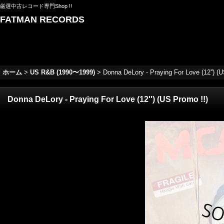
厳選中古レコード専門Shop !!
FATMAN RECORDS
ホーム
>
US R&B (1990〜1999)
>
Donna DeLory - Praying For Love (12'') (
Donna DeLory - Praying For Love (12'') (US Promo !!)