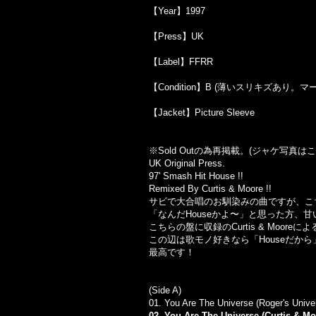
【Year】1997
【Press】UK
【Label】FFRR
【Condition】B (薄いスリキズあり。
【Jacket】Picture Sleeve
※Sold Outの為再掲載。(ジャケ写真
UK Original Press.
97' Smash Hit House !!
Remixed By Curtis & Moore !!
サビで大合唱のお馴染みの曲ですが、こちらは
「なんだHouseかよ〜」と思った方、甘
こちらの盤に収録のCurtis & Mooreに
この辺は歌モノ好きなら「Houseだか
最高です！
(Side A)
01. You Are The Universe (Roger's Unive
02. You Are The Universe (Curtis & M