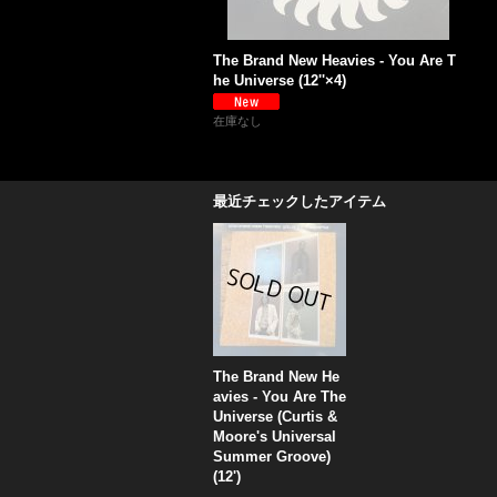
The Brand New Heavies - You Are T
he Universe (12''×4)
在庫なし
最近チェックしたアイテム
The Brand New He
avies - You Are The
Universe (Curtis &
Moore's Universal
Summer Groove)
(12')