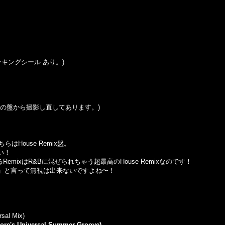
マーキングシール あり。)
はこの盤から撮影し直してあります。)
House Remix盤。
い！
よるRemixはR&Bに混ぜられちゃう超最高のHouse Remixなのです！
ら」と言って無視は出来ないですよね〜！
rsal Mix)
oore's Universal Summer Groove)