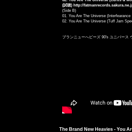
(試聴)
http://fatmanrecords.sakura.ne
(Side B)
01.
You Are The Universe (Interfearance
02.
You Are The Universe (Tuff Jam Spec
ブランニューへビーズ 90's ユニバー
The Brand New Heavies - You Are