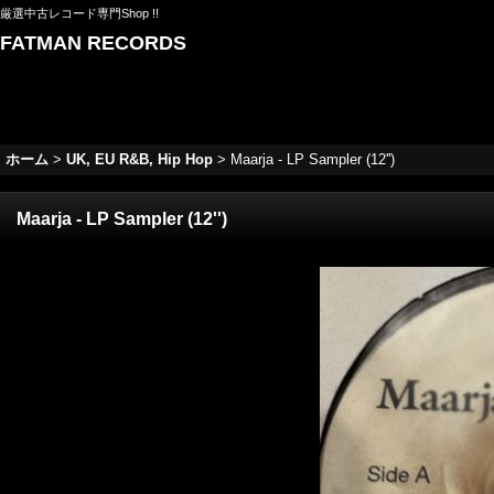
厳選中古レコード専門Shop !!
FATMAN RECORDS
ホーム
>
UK, EU R&B, Hip Hop
>
Maarja - LP Sampler (12'')
Maarja - LP Sampler (12'')