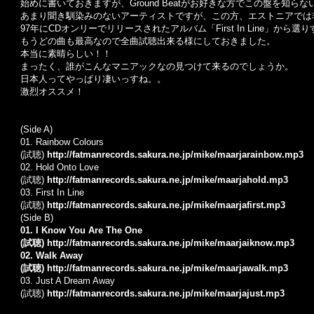
始めに書いておきますが、Ground Beatがお好きな方でこの盤を知ら
あまり聞き馴染みのないアーティストですが、この方、エストニアでは
97年にCDオンリーでリリースされたアルバム「First In Line」から選
もうどの曲も最高なので全曲試聴出来る様にしておきました。
本当に素晴らしい！！
まったく、誰がこんなマニアックなの見つけて来るのでしょうか。
日本人ってやっぱり凄いっすね。。
激烈オススメ！
(Side A)
01. Rainbow Colours
(試聴)
http://fatmanrecords.sakura.ne.jp/mike/maarjarainbow.mp3
02. Hold Onto Love
(試聴)
http://fatmanrecords.sakura.ne.jp/mike/maarjahold.mp3
03. First In Line
(試聴)
http://fatmanrecords.sakura.ne.jp/mike/maarjafirst.mp3
(Side B)
01. I Know You Are The One
(試聴)
http://fatmanrecords.sakura.ne.jp/mike/maarjaiknow.mp3
02. Walk Away
(試聴)
http://fatmanrecords.sakura.ne.jp/mike/maarjawalk.mp3
03. Just A Dream Away
(試聴)
http://fatmanrecords.sakura.ne.jp/mike/maarjajust.mp3