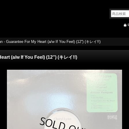
n - Guarantee For My Heart (a/w If You Feel) (12'') (キレイ!!)
art (a/w If You Feel) (12'') (キレイ!!)