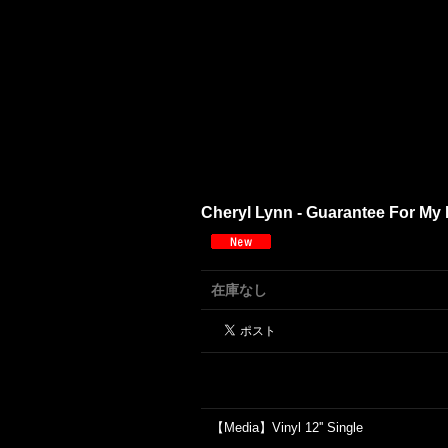
Cheryl Lynn - Guarantee For My H
在庫なし
【Media】Vinyl 12'' Single