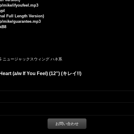
jp/mike/ifyoufeel.mp3
ypI
nal Full Length Version)
.jp/mike/guarantee.mp3
GkB8
NJS ニュージャックスウィング ハネ系
eart (a/w If You Feel) (12'') (キレイ!!)
お問い合わせ