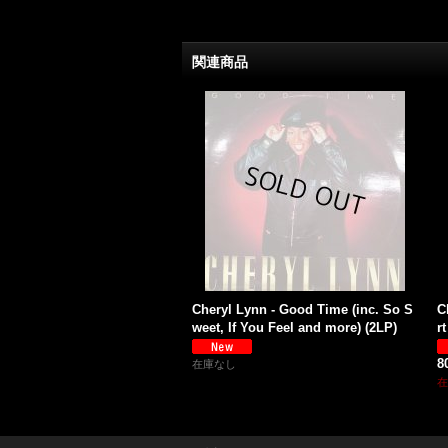
関連商品
Cheryl Lynn - Good Time (inc. So S
C
weet, If You Feel and more) (2LP)
r
8
在庫なし
在