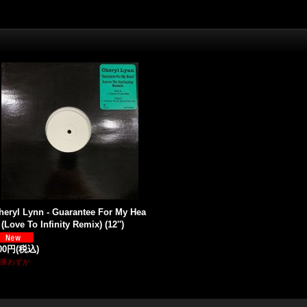
heryl Lynn - Guarantee For My Hea
t (Love To Infinity Remix) (12'')
00円
(税込)
庫わずか