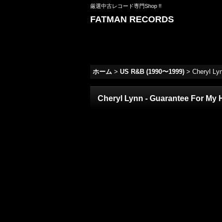
厳選中古レコード専門Shop !!
FATMAN RECORDS
ホーム
>
US R&B (1990〜1999)
>
Cheryl Lyn
Cheryl Lynn - Guarantee For My He