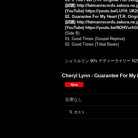
(試聴)
http://fatmanrecords.sakura.ne.
(YouTube)
https://youtu.be/LUYH_UK2
02. Guarantee For My Heart (T.R. Origi
(試聴)
http://fatmanrecords.sakura.ne
(YouTube)
https://youtu.be/NOHVurh
(Side B)
01. Good Times (Gospel Reprise)
02. Good Times (Tribal Beats)
シェリルリン 90's テディーライリー 
Cheryl Lynn - Guarantee For My H
在庫なし