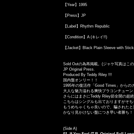
【Year】1995
【Press】JP
【Label】Rhythm Republic
【Condition】A (キレイ!!)
【Jacket】Black Plain Sleeve with Stick
Sold Outの為再掲載。(ジャケ写真は
JP Original Press.
Produced By Teddy Riley !!!
国内盤オンリー！！
1995年の復活作「Good Times」から
大人な魅力溢れる爽快ブラコンチューン「If
さらにはまさにTeddy Riley節全開の超絶New 
こちらはシングルも出ておりますがそちらはH
もうめちゃくちゃ良いので、騙されたと
かなり見かけない盤につき早い者勝ち！
(Side A)
01. If You Feel (T.R. Original Full Len