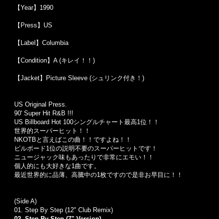
【Year】1990
【Press】US
【Label】Columbia
【Condition】A (キレイ！！)
【Jacket】Picture Sleeve (シュリンク付き！)
US Original Press.
90' Super Hit R&B !!!
US Billboard Hot 100シングルチャート最高1位！！
世界的スーパーヒット！！
NKOTBと言えばこの曲！！ですよね！！
ビルボード1位の説明不要のスーパーヒットです！
ニュージャック味もあったりで非常にエモい！！
個人的にも大好きな1曲です。
最近世界的に品薄、高騰中の1枚ですので是非お早目に！！
(Side A)
01. Step By Step (12" Club Remix)
02. Step By Step (7" Version)