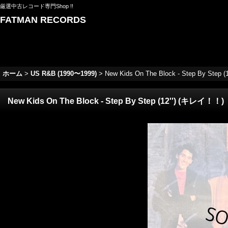
厳選中古レコード専門Shop !!
FATMAN RECORDS
ホーム
>
US R&B (1990〜1999)
>
New Kids On The Block - Step By Step
New Kids On The Block - Step By Step (12'') (キレイ！！)