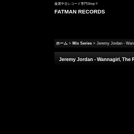
厳選中古レコード専門Shop !!
FATMAN RECORDS
ホーム
>
Mix Series
>
Jeremy Jordan - Wannag
Jeremy Jordan - Wannagirl, The Rig