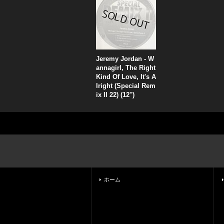
Jeremy Jordan - W
annagirl, The Right
Kind Of Love, It's A
lright (Special Rem
ix II 22) (12'')
ホーム