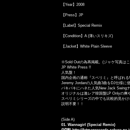
【Year】2008
【Press】JP
【Label】Special Remix
【Condition】A (薄いスリキズ)
【Jacket】White Plain Sleeve
※Sold Out
の為再掲載。
(
ジャケ写真はこ
JP White Press !!
人気盤！
国内企画の通称『スペリミ』と呼ばれるWhi
Jeremy Jordanの人気曲3曲をDJ仕様
バキバキにハネた人気New Jack Swingナ
オリジナルは激レア韓国盤LP Onlyの爽やかで
スペリミシリーズの中でも比較的見かけ
説明不要！！
(Side A)
01. Wannagirl (Special Remix)
(試聴)
http://fatmanrecords.sakura.ne