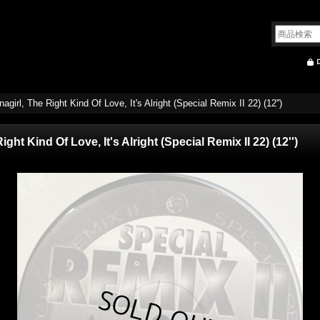
irl, The Right Kind Of Love, It's Alright (Special Remix II 22) (12'')
ht Kind Of Love, It's Alright (Special Remix II 22) (12'')