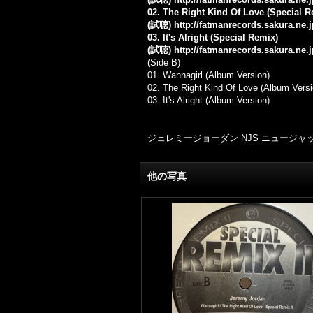
02. The Right Kind Of Love (Special R
(試聴)
http://fatmanrecords.sakura.ne
03. It's Alright (Special Remix)
(試聴)
http://fatmanrecords.sakura.ne.
(Side B)
01. Wannagirl (Album Version)
02. The Right Kind Of Love (Album Versi
03. It's Alright (Album Version)
ジェレミージョーダン NJS ニュージャッ
他の写真