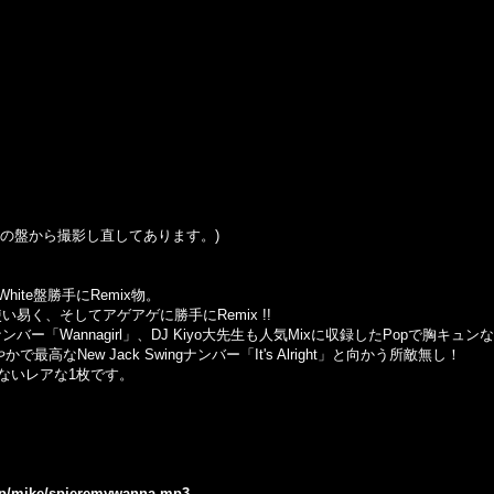
の盤から撮影し直してあります。
)
te盤勝手にRemix物。
に使い易く、そしてアゲアゲに勝手にRemix !!
ンバー「Wannagirl」、DJ Kiyo大先生も人気Mixに収録したPopで胸キュンなナンバー
最高なNew Jack Swingナンバー「It's Alright」と向かう所敵無し！
ないレアな1枚です。
.jp/mike/spjeremywanna.mp3