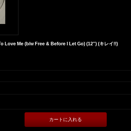
o Love Me (b/w Free & Before I Let Go) (12'') (キレイ!!)