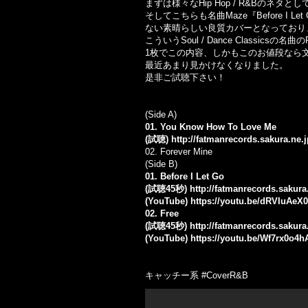
まずは様々なHip Hop / R&Bのネタとして
そしてこちらも名曲Maze『Before I Le
ない素晴らしい良質カバーとなっており
こういうSoul / Dance Classic
1枚でこの内容、しかもこのお値段なら
最近あまり見かけなくなりました。
是非ご試聴下さい！
(Side A)
01. You Know How To Love Me
(試聴)
http://fatmanrecords.sakura.ne
02. Forever Mine
(Side B)
01. Before I Let Go
(試聴45秒)
http://fatmanrecords.sakura
(YouTube)
https://youtu.be/dRVIuAeX
02. Free
(試聴45秒)
http://fatmanrecords.sakura
(YouTube)
https://youtu.be/Wf7rx0o4h
キャッチー系 #CoverR&B