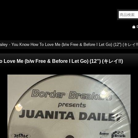
ailey - You Know How To Love Me (b/w Free & Before I Let Go) (12'') (キレイ!!
 Love Me (b/w Free & Before I Let Go) (12'') (キレイ!!)