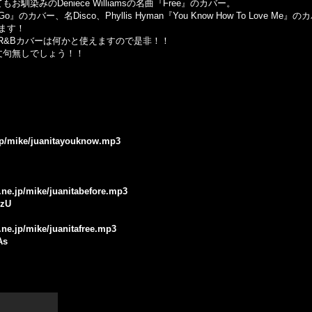
もお馴染みのDeniece Williamsの名曲『Free』のカバー。
t Go』のカバー、名Disco、Phyllis Hyman『You Know How To Lo
ます！
sの名曲のR&Bカバーは何かと使えますので是非！！
文句無しでしょう！！
.jp/mike/juanitayouknow.mp3
.ne.jp/mike/juanitabefore.mp3
0zU
.ne.jp/mike/juanitafree.mp3
As