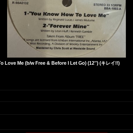
o Love Me (b/w Free & Before I Let Go) (12'') (キレイ!!)