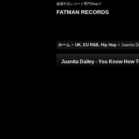
厳選中古レコード専門Shop !!
FATMAN RECORDS
ホーム
>
UK, EU R&B, Hip Hop
>
Juanita D
Juanita Dailey - You Know How To