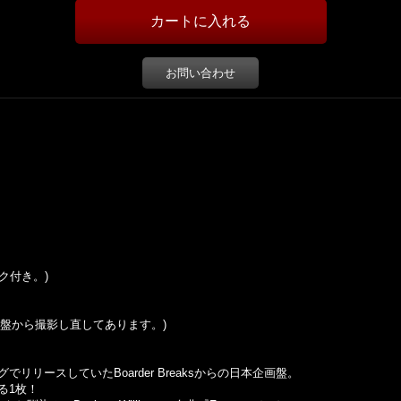
お問い合わせ
リンク付き。)
この盤から撮影し直してあります。)
アナログでリリースしていたBoarder Breaksからの日本企画盤。
る1枚！