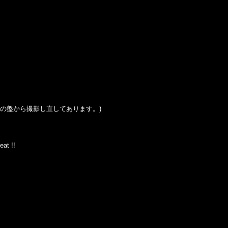
の盤から撮影し直してあります。
)
at !!