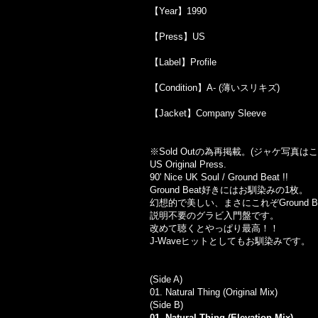
【Year】1990
【Press】US
【Label】Profile
【Condition】A- (薄いスリキズ)
【Jacket】Company Sleeve
※Sold Out
の為再掲載。
(
ジャケ写真はこ
US Original Press.
90' Nice UK Soul / Ground Beat !!
Ground Beat
好きにはお馴染みの
1
枚。
幻想的で美しい、まさにこれぞ
Ground Be
説明不要のグラビ入門盤です。
改めて聴くとやっぱり最高！！
J-Wave
ヒットとしてもお馴染みです。
(Side A)
01. Natural Thing (Original Mix)
(Side B)
01. Natural Thing (Elevation Mix)