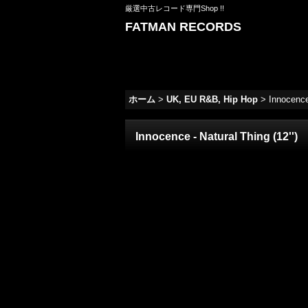
厳選中古レコード専門Shop !!
FATMAN RECORDS
ホーム
>
UK, EU R&B, Hip Hop
>
Innocence 
Innocence - Natural Thing (12'')