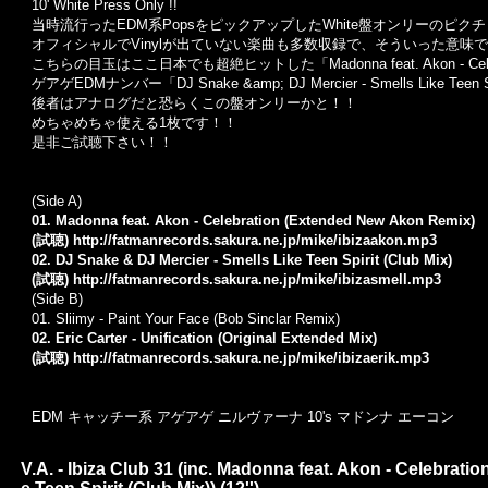
10' White Press Only !!
当時流行ったEDM系PopsをピックアップしたWhite盤オンリーのピクチャ
オフィシャルでVinylが出ていない楽曲も多数収録で、そういった意味
こちらの目玉はここ日本でも超絶ヒットした「Madonna feat. Akon - Celeb
ゲアゲEDMナンバー「DJ Snake &amp; DJ Mercier - Smells Like Teen
後者はアナログだと恐らくこの盤オンリーかと！！
めちゃめちゃ使える1枚です！！
是非ご試聴下さい！！
(Side A)
01. Madonna feat. Akon - Celebration (Extended New Akon Remix)
(試聴)
http://fatmanrecords.sakura.ne.jp/mike/ibizaakon.mp3
02. DJ Snake & DJ Mercier - Smells Like Teen Spirit (Club Mix)
(試聴)
http://fatmanrecords.sakura.ne.jp/mike/ibizasmell.mp3
(Side B)
01. Sliimy - Paint Your Face (Bob Sinclar Remix)
02. Eric Carter - Unification (Original Extended Mix)
(試聴)
http://fatmanrecords.sakura.ne.jp/mike/ibizaerik.mp3
EDM キャッチー系 アゲアゲ ニルヴァーナ 10's マドンナ エーコン
V.A. - Ibiza Club 31 (inc. Madonna feat. Akon - Celebra