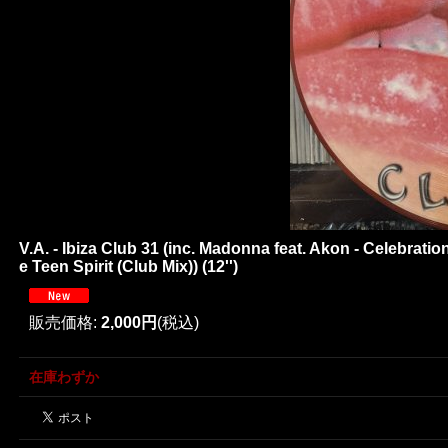
V.A. - Ibiza Club 31 (inc. Madonna feat. Akon - Celebra
e Teen Spirit (Club Mix)) (12'')
販売価格
:
2,000円
(税込)
在庫わずか