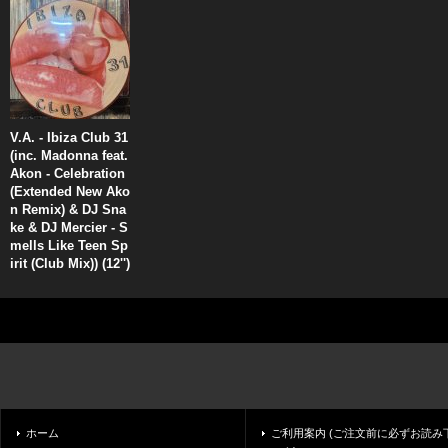
V.A. - Ibiza Club 31
(inc. Madonna feat.
Akon - Celebration
(Extended New Ako
n Remix) & DJ Sna
ke & DJ Mercier - S
mells Like Teen Sp
irit (Club Mix)) (12'')
ホーム
ご利用案内 (ご注文前に必ずお読み