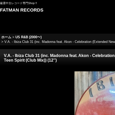
厳選中古レコード専門Shop !!
FATMAN RECORDS
ホーム
>
US R&B (2000〜)
>
V.A. - Ibiza Club 31 (inc. Madonna feat. Akon - Celebration (Extended New
V.A. - Ibiza Club 31 (inc. Madonna feat. Akon - Celebrat
Teen Spirit (Club Mix)) (12'')