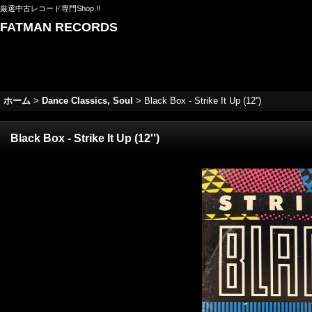
厳選中古レコード専門Shop !!
FATMAN RECORDS
ホーム
>
Dance Classics, Soul
>
Black Box - Strike It Up (12'')
Black Box - Strike It Up (12'')