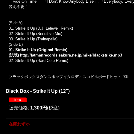
「
Ride On Time
」
,
「
I Don't Know Anybody Else
」
,
「
Everybody, Ever
説明不要！！
(Side A)
01. Strike It Up (D.J. Lelewell Remix)
02. Strike It Up (Sensitive Mix)
03. Strike It Up (Trainapella)
(Side B)
01. Strike It Up (Original Remix)
(試聴)
http://fatmanrecords.sakura.ne.jp/mike/blackstrike.mp3
02. Strike It Up (Hard Core Remix)
ブラックボックス
ダンスポップ
イタロディスコ
ビルボードヒット
90's
Black Box - Strike It Up (12'')
販売価格
:
1,300円
(税込)
在庫わずか