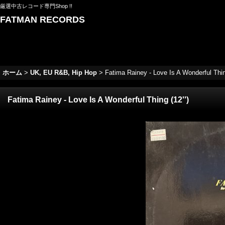
厳選中古レコード専門Shop !!
FATMAN RECORDS
ホーム
>
UK, EU R&B, Hip Hop
>
Fatima Rainey - Love Is A Wonderful Thing
Fatima Rainey - Love Is A Wonderful Thing (12'')