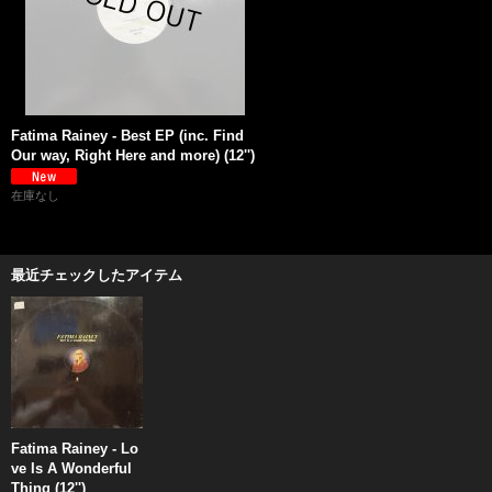
Fatima Rainey - Best EP (inc. Find
Our way, Right Here and more) (12'')
在庫なし
最近チェックしたアイテム
Fatima Rainey - Lo
ve Is A Wonderful
Thing (12'')