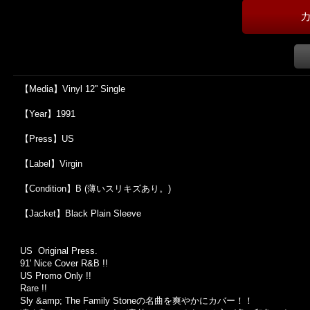
【Media】Vinyl 12'' Single
【Year】1991
【Press】US
【Label】Virgin
【Condition】B (薄いスリキズあり。)
【Jacket】Black Plain Sleeve
US Original Press.
91' Nice Cover R&B !!
US Promo Only !!
Rare !!
Sly &amp; The Family Stoneの名曲を爽やかにカバー！！