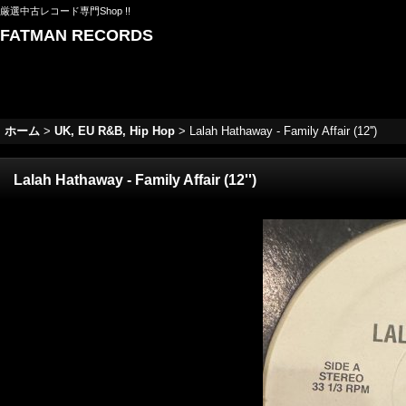
厳選中古レコード専門Shop !!
FATMAN RECORDS
ホーム
>
UK, EU R&B, Hip Hop
>
Lalah Hathaway - Family Affair (12'')
Lalah Hathaway - Family Affair (12'')