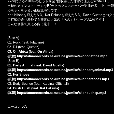
Akonによる2010年のヒットを全7曲収録した非常に使えるWhite EP。
当時のメインストリームなEDMとのクロスオーバー楽曲が多い中、一際輝くの
めちゃくちゃ良い正統派R&Bです！
Keri Hilsonを迎えたA-3、Kat Delunaを迎えたB-3、David Gu
ご存知の通り海外でも非常に人気の「あの」シリーズの1枚です！
こんな価格で買える内に是非！！
(Side A)
01. Rock (feat. Filapane)
02. DJ (feat. Quentin)
03. On Africa (feat. On Africa)
(試聴)
http://fatmanrecords.sakura.ne.jp/mike/akononafrica.mp3
(Side B)
01. Party Animal (feat. David Guetta)
(試聴)
http://fatmanrecords.sakura.ne.jp/mike/akonpartyanimal.mp3
02. Her Shoes
(試聴)
http://fatmanrecords.sakura.ne.jp/mike/akonhershoes.mp3
03. Body Bounce (feat. Kardinal Offishall)
04. Push Push (feat. Kat DeLuna)
(試聴)
http://fatmanrecords.sakura.ne.jp/mike/akonpushep.mp3
エーコン 00's