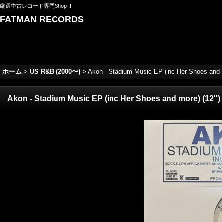
厳選中古レコード専門Shop !!
FATMAN RECORDS
ホーム
>
US R&B (2000〜)
>
Akon - Stadium Music EP (inc Her Shoes and 
Akon - Stadium Music EP (inc Her Shoes and more) (12''