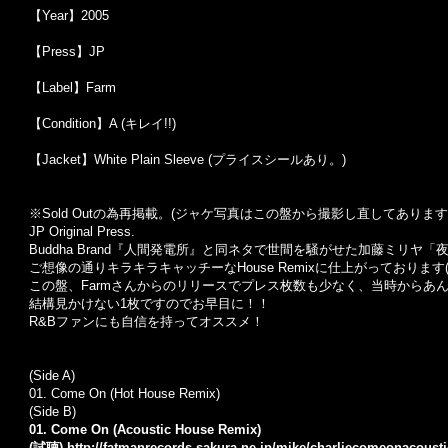
【Year】2005
【Press】JP
【Label】Farm
【Condition】A (キレイ!!)
【Jacket】White Plain Sleeve (プライスシールあり。)
※Sold Out
の為再掲載。
(
ジャケ写真はこの盤から撮影し直してあります
JP Original Press.
Buddha Brand『人間発電所』と同ネタで世間を騒がせた加藤ミリヤ「夜空」
ご想像の通りキラキラキャッチーなHouse Remixに仕上がっております(
この盤、Farmさんからのリリースでプレス枚数も少なく、当時からあ
結構見かけない1枚ですのでお早目に！！
R&Bファンにも自信を持ってオススメ！
(Side A)
01. Come On (Hot House Remix)
(Side B)
01. Come On (Acoustic House Remix)
(試聴)
http://fatmanrecords.sakura.ne.jp/mike/charliecomeonacous