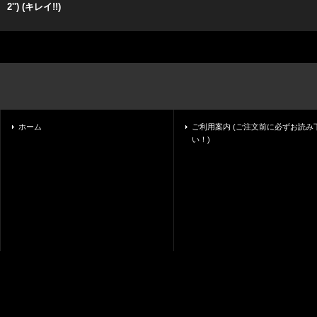
2'') (キレイ!!)
ホーム
ご利用案内 (ご注文前に必ずお読み
い！)