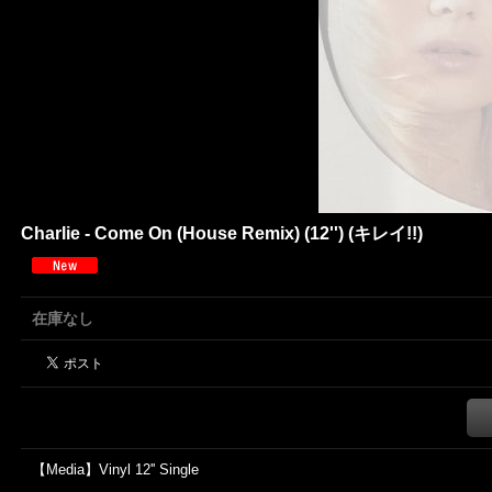
Charlie - Come On (House Remix) (12'') (キレイ!!)
在庫なし
【Media】Vinyl 12'' Single