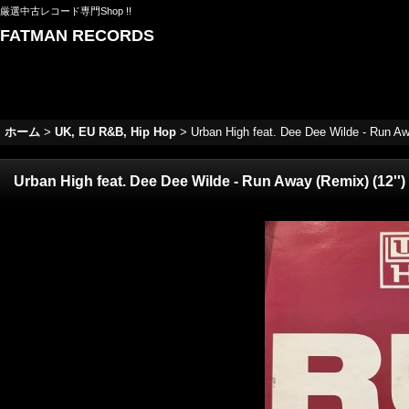
厳選中古レコード専門Shop !!
FATMAN RECORDS
ホーム
>
UK, EU R&B, Hip Hop
>
Urban High feat. Dee Dee Wilde - Run Awa
Urban High feat. Dee Dee Wilde - Run Away (Remix) (12'')