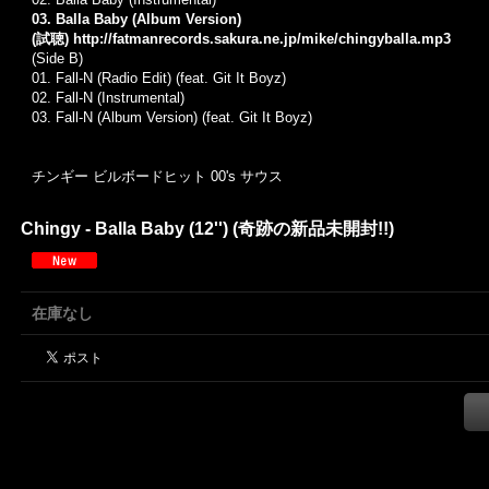
03. Balla Baby (Album Version)
(試聴)
http://fatmanrecords.sakura.ne.jp/mike/chingyballa.mp3
(Side B)
01. Fall-N (Radio Edit) (feat. Git It Boyz)
02. Fall-N (Instrumental)
03. Fall-N (Album Version) (feat. Git It Boyz)
チンギー ビルボードヒット 00's サウス
Chingy - Balla Baby (12'') (奇跡の新品未開封!!)
在庫なし