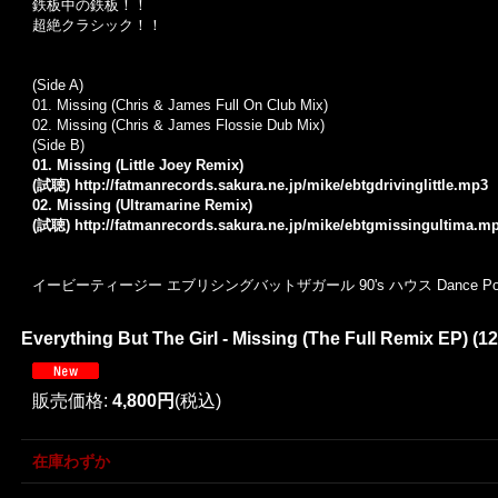
鉄板中の鉄板！！
超絶クラシック！！
(Side A)
01. Missing (Chris & James Full On Club Mix)
02. Missing (Chris & James Flossie Dub Mix)
(Side B)
01. Missing (Little Joey Remix)
(試聴)
http://fatmanrecords.sakura.ne.jp/mike/ebtgdrivinglittle.mp3
02. Missing (Ultramarine Remix)
(試聴)
http://fatmanrecords.sakura.ne.jp/mike/ebtgmissingultima.m
イービーティージー エブリシングバットザガール 90's ハウス Dance P
Everything But The Girl - Missing (The Full Remix EP) (12'
販売価格
:
4,800円
(税込)
在庫わずか