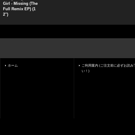
Girl - Missing (The
Full Remix EP) (1
2'')
ホーム
ご利用案内 (ご注文前に必ずお読み
い！)