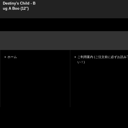
Destiny's Child - B
ug A Boo (12'')
ホーム
ご利用案内 (ご注文前に必ずお読み
い！)