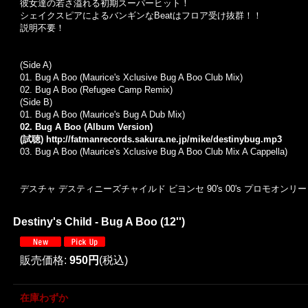
彼女達の若さ溢れる初期スーパーヒット！
シェイクスピアによるバンギンなBeatはフロア受け抜群！！
説明不要！
(Side A)
01. Bug A Boo (Maurice's Xclusive Bug A Boo Club Mix)
02.
Bug A Boo (Refugee Camp Remix)
(Side B)
01.
Bug A Boo (Maurice's Bug A Dub Mix)
02. Bug A Boo (Album Version)
(試聴)
http://fatmanrecords.sakura.ne.jp/mike/destinybug.mp3
03.
Bug A Boo (Maurice's Xclusive Bug A Boo Club Mix A Cappella)
デスチャ デスティニーズチャイルド ビヨンセ 90's 00's プロモオンリ
Destiny's Child - Bug A Boo (12'')
販売価格
:
950円
(税込)
在庫わずか