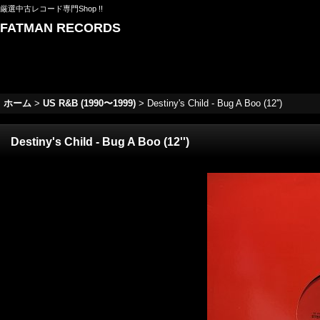
厳選中古レコード専門Shop !!
FATMAN RECORDS
ホーム
>
US R&B (1990〜1999)
>
Destiny's Child - Bug A Boo (12'')
Destiny's Child - Bug A Boo (12'')