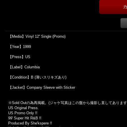
【Media】Vinyl 12'' Single (Promo)
【Year】1999
【Press】US
【Label】Columbia
【Condition】B (薄いスリキズあり)
【Jacket】Company Sleeve with Sticker
※Sold Out
の為再掲載。
(
ジャケ写真はこの盤から撮影し直してあります
US Original Press.
US Promo Only !!
99' Super Hit R&B !!
Produced By She'kspere !!