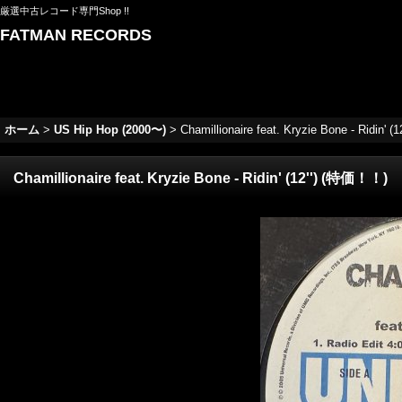
厳選中古レコード専門Shop !!
FATMAN RECORDS
ホーム
>
US Hip Hop (2000〜)
>
Chamillionaire feat. Kryzie Bone - Ridin' 
Chamillionaire feat. Kryzie Bone - Ridin' (12'') (特価！！)