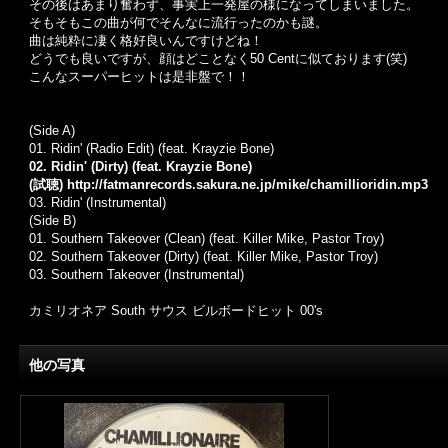
その後はあまり奮わず、事実上一発屋の様になってしまいました。
そもそもこの曲が何でそんなに流行ったのかも謎。
曲は純粋に凄く格好良いんですけどね！
どうでも良いですが、顔はどことなく50 Centに似ております(笑)
こんなスーパーヒットは是非盤で！！
(Side A)
01.
Ridin' (Radio Edit) (feat.
Krayzie Bone
)
02. Ridin' (Dirty) (feat. Krayzie Bone)
(試聴)
http://fatmanrecords.sakura.ne.jp/mike/chamillioridin.mp3
03.
Ridin' (Instrumental)
(Side B)
01.
Southern Takeover (Clean) (feat.
Killer Mike
,
Pastor Troy
)
02.
Southern Takeover (Dirty) (feat. Killer Mike, Pastor Troy)
03.
Southern Takeover (Instrumental)
カミリオネア South サウス ビルボードヒット 00's
他の写真